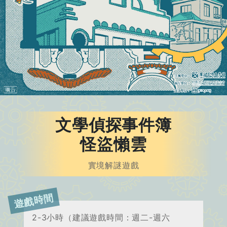
文學偵探事件簿
怪盜懶雲
實境解謎遊戲
遊戲時間
2-3小時（建議遊戲時間：週二-週六