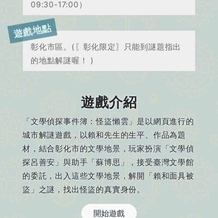
09:30-17:00）
遊戲地點
彰化市區。(〖彰化限定〗只能到謎題指出
的地點解謎喔！ )
遊戲介紹
「文學偵探事件簿：怪盜懶雲」是以網頁進行的
城市解謎遊戲，以賴和先生的生平、作品為題
材，結合彰化市的文學地景，玩家扮演「文學偵
探呂善安」與助手「蘇博思」，接受臺灣文學館
的委託，出入這些文學地景，解開「賴和面具被
盜」之謎，找出怪盜的真實身份。
開始遊戲